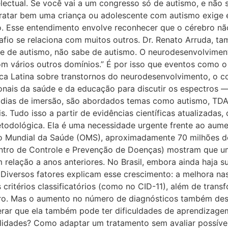
electual. Se você vai a um congresso só de autismo, e não 
: tratar bem uma criança ou adolescente com autismo exi
o. Esse entendimento envolve reconhecer que o cérebro n
afio se relaciona com muitos outros. Dr. Renato Arruda, t
 de autismo, não sabe de autismo. O neurodesenvolvimento
om vários outros domínios.” É por isso que eventos como 
ica Latina sobre transtornos do neurodesenvolvimento, o
onais da saúde e da educação para discutir os espectros 
 dias de imersão, são abordados temas como autismo, TDAH, 
. Tudo isso a partir de evidências científicas atualizadas, 
todológica. Ela é uma necessidade urgente frente ao aume
ão Mundial da Saúde (OMS), aproximadamente 70 milhões
ntro de Controle e Prevenção de Doenças) mostram que u
 relação a anos anteriores. No Brasil, embora ainda haja 
 Diversos fatores explicam esse crescimento: a melhora na
critérios classificatórios (como no CID-11), além de tra
ctro. Mas o aumento no número de diagnósticos também des
erar que ela também pode ter dificuldades de aprendizag
ilidades? Como adaptar um tratamento sem avaliar possíve