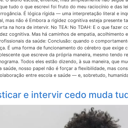
e tudo o que escrevi foi fruto do meu raciocínio e das leit
rrogância. É lógica rígida — uma interpretação literal e in
al, mas não é Embora a rigidez cognitiva esteja presente 
orta na hora de intervir. No TEA: No TDAH: E o que fazer
igidez cognitiva. Mas há caminhos de empatia, acolhimento
profissionais da saúde: Conclusão: quando o comportamento
uiça. É uma forma de funcionamento do cérebro que exige 
dolescente que escreve da própria maneira, mesmo tendo re
nograma. Todos eles estão dizendo, à sua maneira, que m
 saúde, nosso papel não é forçar a flexibilidade, mas cons
colaboração entre escola e saúde — e, sobretudo, humanid
ticar e intervir cedo muda tu