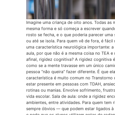
Imagine uma criança de oito anos. Todas as 
mesma forma e só começa a escrever quando t
rosto se fecha, e o que poderia parecer uma 
ou até se isola. Para quem vê de fora, é fáci
uma característica neurológica importante: a 
aula, por que não é a mesma coisa no TEA e
afinal, rigidez cognitiva? A rigidez cogniti
como se a mente travasse em um único caminho
pessoa “não queira” fazer diferente. É que e
característica é muito comum no Transtorno 
estar presente em pessoas com TDAH, ansieda
rotinas ou manias. Envolve sofrimento, frustr
vida escolar. Sala de aula: onde a rigidez en
ambientes, entre atividades. Para quem tem 
sempre óbvios — que podem estar ligados à r
e pede que os alunos utilizem notas de roda