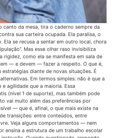
mo canto da mesa, tira o caderno sempre da
tra sua carteira ocupada. Ela paralisa, o
 Ela se recusa a sentar em outro local, chora
pulação”. Mas esse olhar raso invisibiliza
sa rigidez, como ela se manifesta em sala de
dem — e devem — fazer a respeito. O que é,
 estratégias diante de novas situações. É
alternativas. Em termos simples: não é que a
 e agilidade que a maioria. Essa
utis (nível 1 de suporte), mas também pode
o vai muito além das preferências por
sível — que é, afinal, o que mais existe na
 de transições: entre conteúdos, entre
 livre. Veja alguns comportamentos — nem
 ensina a estrutura de um trabalho escolar
a instrução. Quando questionado, responde