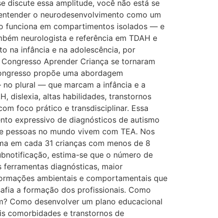
se discute essa amplitude, você não está se
ge entender o neurodesenvolvimento como um
ão funciona em compartimentos isolados — e
ambém neurologista e referência em TDAH e
 na infância e na adolescência, por
o Congresso Aprender Criança se tornaram
 congresso propõe uma abordagem
— no plural — que marcam a infância e a
dislexia, altas habilidades, transtornos
com foco prático e transdisciplinar. Essa
nto expressivo de diagnósticos de autismo
 de pessoas no mundo vivem com TEA. Nos
ma em cada 31 crianças com menos de 8
subnotificação, estima-se que o número de
s ferramentas diagnósticas, maior
nsformações ambientais e comportamentais que
afia a formação dos profissionais. Como
em? Como desenvolver um plano educacional
is comorbidades e transtornos de