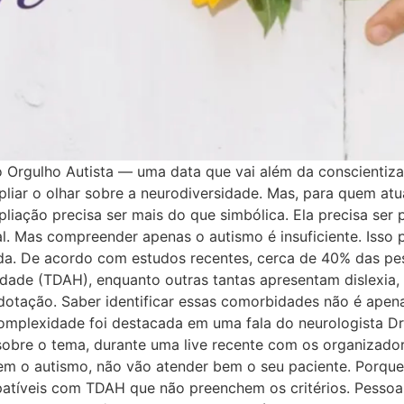
o Orgulho Autista — uma data que vai além da conscientiza
mpliar o olhar sobre a neurodiversidade. Mas, para quem a
iação precisa ser mais do que simbólica. Ela precisa ser 
l. Mas compreender apenas o autismo é insuficiente. Isso 
lada. De acordo com estudos recentes, cerca de 40% das
dade (TDAH), enquanto outras tantas apresentam dislexia, d
dotação. Saber identificar essas comorbidades não é apena
complexidade foi destacada em uma fala do neurologista Dr
s sobre o tema, durante uma live recente com os organizad
em o autismo, não vão atender bem o seu paciente. Porqu
tíveis com TDAH que não preenchem os critérios. Pessoas 