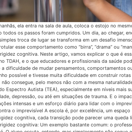
manhãs, ela entra na sala de aula, coloca o estojo no mes
odos os passos foram cumpridos. Um dia, ao chegar, encon
simples troca de lugar se transforma em um desafio imenso.
l rotular esse comportamento como “birra”, “drama” ou “mani
rigidez cognitiva. Neste artigo, vamos explicar o que é es
 no TDAH, e o que educadores e profissionais da saúde po
va é a dificuldade de mudar pensamentos, comportamentos ou
 possível e tivesse muita dificuldade em construir rotas 
la não consegue, pelo menos não com a mesma naturalidade
do Espectro Autista (TEA), especialmente em níveis mais s
de, depressão, ou até em situações de trauma. E o impact
ações intensas e um esforço diário para lidar com o imprevi
contra o imprevisível A escola é, por excelência, um espaço
rigidez cognitiva, cada transição pode parecer uma queda
igidez cognitiva: Um exemplo bastante comum: o professor
pé. O aluno escuta, entende, mas simplesmente não segue 