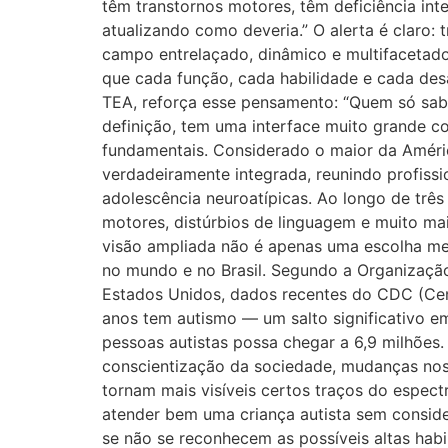
têm transtornos motores, têm deficiência int
atualizando como deveria.” O alerta é claro
campo entrelaçado, dinâmico e multifacetad
que cada função, cada habilidade e cada des
TEA, reforça esse pensamento: “Quem só sabe
definição, tem uma interface muito grande c
fundamentais. Considerado o maior da Amér
verdadeiramente integrada, reunindo profissi
adolescência neuroatípicas. Ao longo de três
motores, distúrbios de linguagem e muito mais
visão ampliada não é apenas uma escolha me
no mundo e no Brasil. Segundo a Organizaç
Estados Unidos, dados recentes do CDC (Ce
anos tem autismo — um salto significativo em
pessoas autistas possa chegar a 6,9 milhões.
conscientização da sociedade, mudanças nos 
tornam mais visíveis certos traços do espe
atender bem uma criança autista sem consid
se não se reconhecem as possíveis altas hab