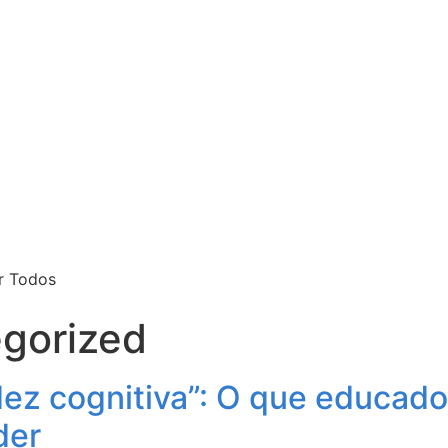
r Todos
gorized
idez cognitiva”: O que educado
der